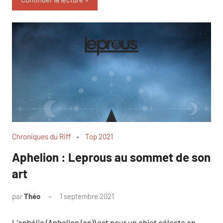
Chroniques du Riff
Top 2021
Aphelion : Leprous au sommet de son
art
par
Théo
1 septembre 2021
1
commentaire
L’aphélie (Aphelion (en)) est pour un objet céleste en