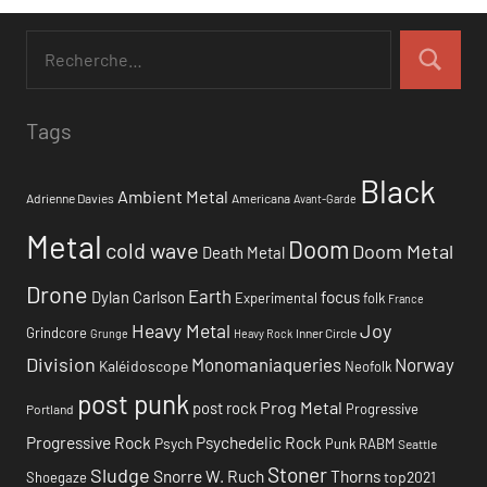
Tags
Black
Ambient Metal
Adrienne Davies
Americana
Avant-Garde
Metal
Doom
cold wave
Doom Metal
Death Metal
Drone
Earth
focus
Dylan Carlson
Experimental
folk
France
Heavy Metal
Joy
Grindcore
Inner Circle
Grunge
Heavy Rock
Division
Monomaniaqueries
Norway
Kaléidoscope
Neofolk
post punk
Prog Metal
post rock
Progressive
Portland
Progressive Rock
Psychedelic Rock
Psych
Punk
RABM
Seattle
Stoner
Sludge
Snorre W. Ruch
Thorns
top2021
Shoegaze