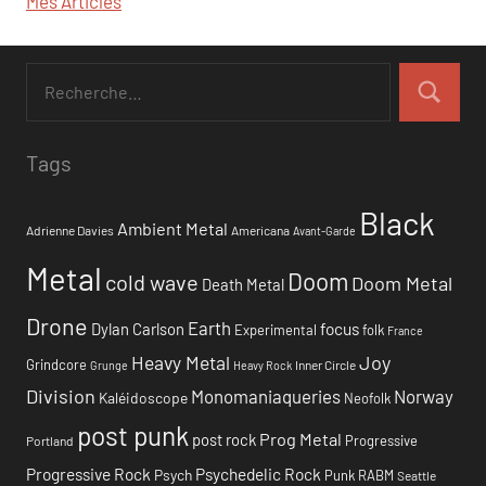
Mes Articles
Tags
Black
Ambient Metal
Adrienne Davies
Americana
Avant-Garde
Metal
Doom
cold wave
Doom Metal
Death Metal
Drone
Earth
focus
Dylan Carlson
Experimental
folk
France
Heavy Metal
Joy
Grindcore
Inner Circle
Grunge
Heavy Rock
Division
Monomaniaqueries
Norway
Kaléidoscope
Neofolk
post punk
Prog Metal
post rock
Progressive
Portland
Progressive Rock
Psychedelic Rock
Psych
Punk
RABM
Seattle