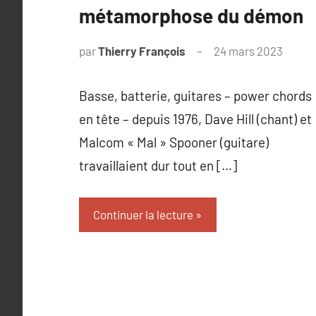
métamorphose du démon
par
Thierry François
24 mars 2023
Basse, batterie, guitares – power chords
en tête – depuis 1976, Dave Hill (chant) et
Malcom « Mal » Spooner (guitare)
travaillaient dur tout en […]
Continuer la lecture