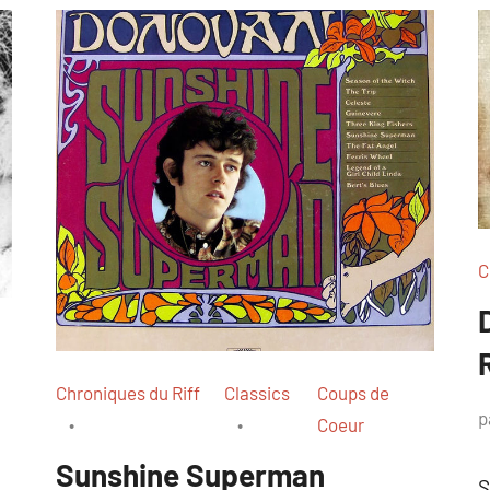
C
Chroniques du Riff
Classics
Coups de
p
Coeur
Sunshine Superman
S