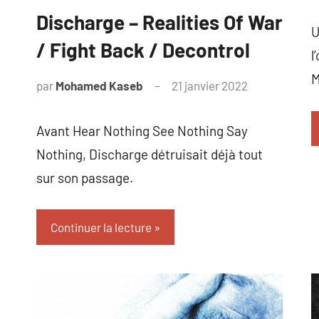
Discharge – Realities Of War
U
/ Fight Back / Decontrol
l
M
par
Mohamed Kaseb
21 janvier 2022
Avant Hear Nothing See Nothing Say
Nothing, Discharge détruisait déjà tout
sur son passage.
Continuer la lecture