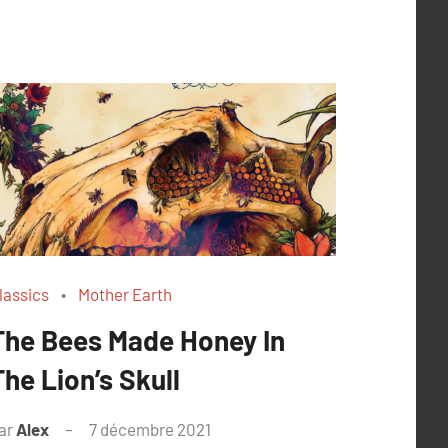
lassics
Mother Earth
The Bees Made Honey In
The Lion’s Skull
ar
Alex
7 décembre 2021