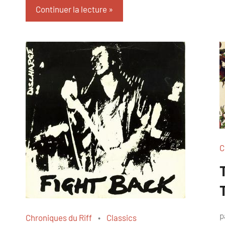
Continuer la lecture
C
p
Chroniques du Riff
Classics