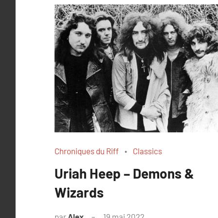
Chroniques du Riff
Classics
Uriah Heep – Demons &
Wizards
par
Alex
19 mai 2022