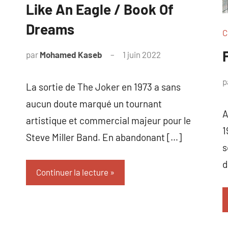
Like An Eagle / Book Of
Dreams
C
par
Mohamed Kaseb
1 juin 2022
p
La sortie de The Joker en 1973 a sans
aucun doute marqué un tournant
A
artistique et commercial majeur pour le
1
Steve Miller Band. En abandonant […]
s
d
Continuer la lecture