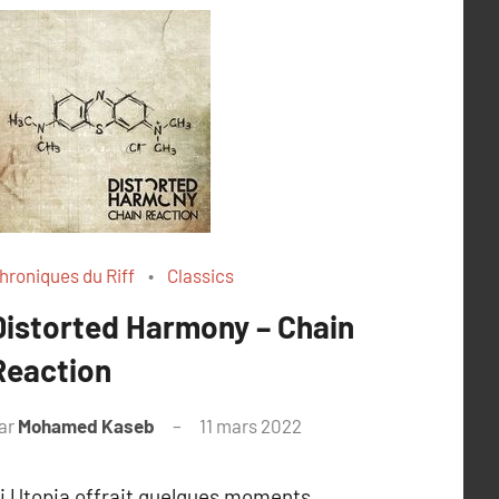
hroniques du Riff
Classics
Distorted Harmony – Chain
Reaction
ar
Mohamed Kaseb
11 mars 2022
i Utopia offrait quelques moments