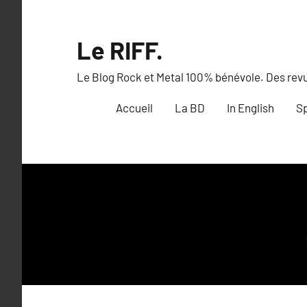
Aller
au
Le RIFF.
contenu
Le Blog Rock et Metal 100% bénévole. Des revue
Accueil
La BD
In English
Sp