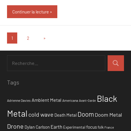
Continuer la lecture
Navigation
Articles
1
2
»
suivants
des
articles
Tags
Black
Ambient Metal
Adrienne Davies
Americana
Avant-Garde
Metal
Doom
cold wave
Doom Metal
Death Metal
Drone
Earth
focus
Dylan Carlson
Experimental
folk
France