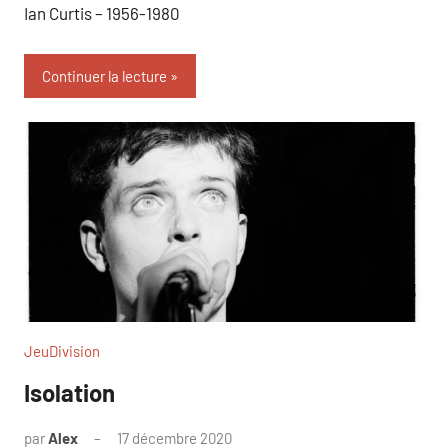
Ian Curtis – 1956-1980
Continuer la lecture
JeuDivision
Isolation
par
Alex
17 décembre 2020