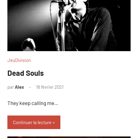
JeuDivision
Dead Souls
par
Alex
18 février 2021
They keep calling me…
Continuer la lecture