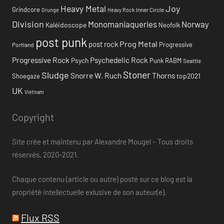
Heavy Metal
Joy
Grindcore
Inner Circle
Grunge
Heavy Rock
Division
Monomaniaqueries
Norway
Kaléidoscope
Neofolk
post punk
Prog Metal
post rock
Progressive
Portland
Progressive Rock
Psychedelic Rock
Psych
Punk
RABM
Seattle
Stoner
Sludge
Snorre W. Ruch
Thorns
top2021
Shoegaze
UK
Vietnam
Copyright
Site crée et maintenu par Alexandre Mougel – Tous droits
réservés, 2020-2021.
Chaque contenu (article ou autre) posté sur ce blog est la
propriété intellectuelle exlusive de son auteur(e).
Flux RSS