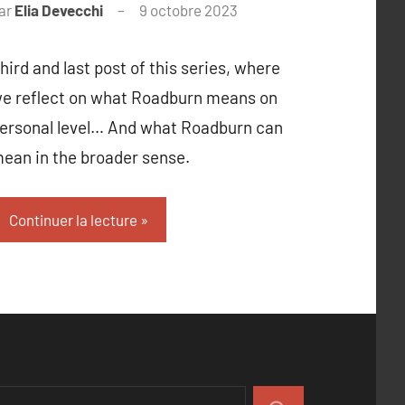
ar
Elia Devecchi
9 octobre 2023
hird and last post of this series, where
e reflect on what Roadburn means on
ersonal level… And what Roadburn can
ean in the broader sense.
Continuer la lecture