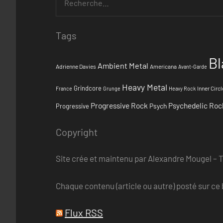
Tags
Bl
Ambient Metal
Adrienne Davies
Americana
Avant-Garde
Heavy Metal
Grindcore
Inner Circl
France
Grunge
Heavy Rock
Progressive Rock
Psychedelic Roc
Psych
Progressive
Copyright
Site crée et maintenu par Alexandre Mougel – 
Chaque contenu (article ou autre) posté sur ce b
Flux RSS