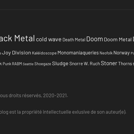
ack Metal
Doom
cold wave
Doom Metal
Death Metal
Joy Division
Monomaniaqueries
Norway
Kaléidoscope
Neofolk
e
Po
Stoner
Sludge
k
Snorre W. Ruch
Thorns
Punk
RABM
Shoegaze
Seattle
Tous droits réservés, 2020-2021.
log est la propriété intellectuelle exlusive de son auteur(e).