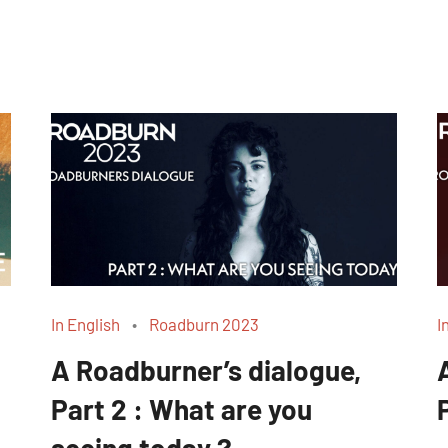
In English
Roadburn 2023
I
A Roadburner’s dialogue,
Part 2 : What are you
seeing today ?