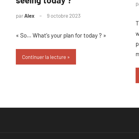
p
par
Alex
9 octobre 2023
T
w
« So… What’s your plan for today ? »
p
m
Continuer la lecture