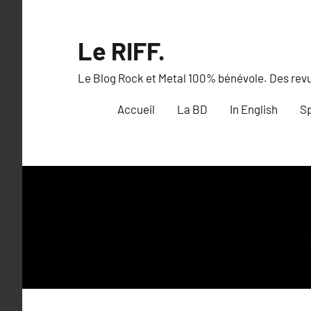
Aller
au
Le RIFF.
contenu
Le Blog Rock et Metal 100% bénévole. Des revue
Accueil
La BD
In English
Sp