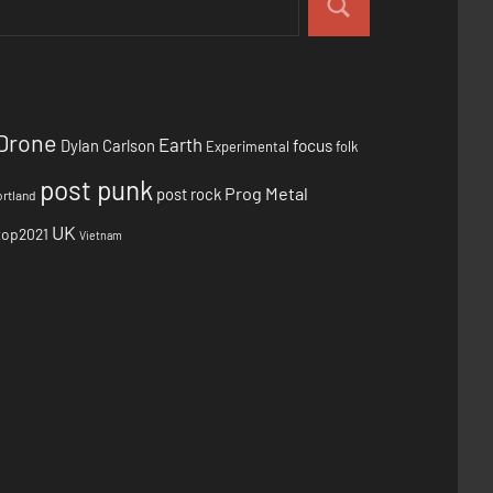
Drone
Earth
focus
Dylan Carlson
Experimental
folk
post punk
Prog Metal
post rock
rtland
UK
top2021
Vietnam