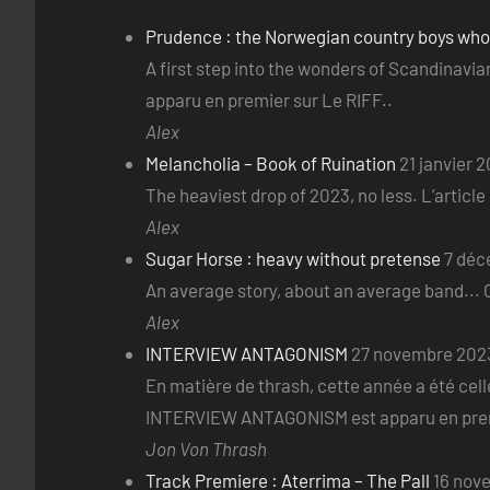
Prudence : the Norwegian country boys wh
A first step into the wonders of Scandinav
apparu en premier sur Le RIFF..
Alex
Melancholia – Book of Ruination
21 janvier 
The heaviest drop of 2023, no less. L’articl
Alex
Sugar Horse : heavy without pretense
7 déc
An average story, about an average band... O
Alex
INTERVIEW ANTAGONISM
27 novembre 202
En matière de thrash, cette année a été celle
INTERVIEW ANTAGONISM est apparu en premi
Jon Von Thrash
Track Premiere : Aterrima – The Pall
16 nov