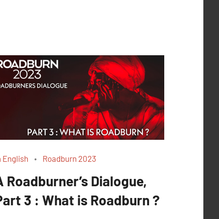
n English
Roadburn 2023
A Roadburner’s Dialogue,
Part 3 : What is Roadburn ?