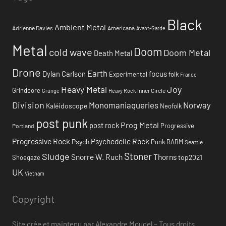
Black
Ambient Metal
Adrienne Davies
Americana
Avant-Garde
Metal
Doom
cold wave
Doom Metal
Death Metal
Drone
Earth
focus
Dylan Carlson
Experimental
folk
France
Heavy Metal
Joy
Grindcore
Inner Circle
Grunge
Heavy Rock
Division
Monomaniaqueries
Norway
Kaléidoscope
Neofolk
post punk
Prog Metal
post rock
Progressive
Portland
Progressive Rock
Psychedelic Rock
Psych
Punk
RABM
Seattle
Stoner
Sludge
Snorre W. Ruch
Thorns
top2021
Shoegaze
UK
Vietnam
Copyright
Site crée et maintenu par Alexandre Mougel – Tous droits