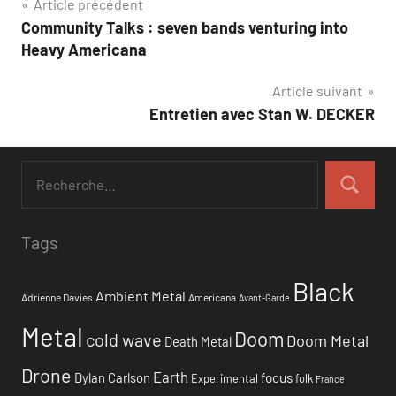
Navigation
Article précédent
Community Talks : seven bands venturing into
de
Heavy Americana
l’article
Article suivant
Entretien avec Stan W. DECKER
Tags
Black
Ambient Metal
Adrienne Davies
Americana
Avant-Garde
Metal
Doom
cold wave
Doom Metal
Death Metal
Drone
Earth
focus
Dylan Carlson
Experimental
folk
France