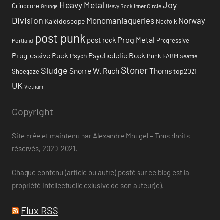
Heavy Metal
Joy
Grindcore
Inner Circle
Grunge
Heavy Rock
Division
Monomaniaqueries
Norway
Kaléidoscope
Neofolk
post punk
Prog Metal
post rock
Progressive
Portland
Progressive Rock
Psychedelic Rock
Psych
Punk
RABM
Seattle
Stoner
Sludge
Snorre W. Ruch
Thorns
top2021
Shoegaze
UK
Vietnam
Copyright
Site crée et maintenu par Alexandre Mougel – Tous droits
réservés, 2020-2021.
Chaque contenu (article ou autre) posté sur ce blog est la
propriété intellectuelle exlusive de son auteur(e).
Flux RSS