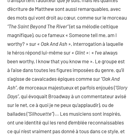
transportent l’auditeur que je suis, mais les qualités
d’écriture de Matthew sont aussi remarquables, avec
des mots qui vont droit au cœur, comme sur le morceau
“The Saint Beyond The River”
(et sa mélodie celtique
magnifique), ou ce fameux « Someone tell me, am I
worthy? » sur
« Oak And Ash »
, interrogation à laquelle
le héros répond lui-même sur
« Glint »
: « I’ve always
been worthy, I know that you know me ». Le groupe est
à l’aise dans toutes les figures imposées du genre, qu’il
s’agisse de cavalcades épiques comme sur
“Oak And
Ash”
, de morceaux majestueux et parfois enjoués (
“Glory
Days”
, qui évoquait Broadway à un commentateur avisé
sur le net, ce à quoi je ne peux qu’applaudir), ou de
ballades (
“Silhouette”
) … Les musiciens sont inspirés,
ont une identité qui les rend d’emblée reconnaissables
ce qui n’est vraiment pas donné à tous dans ce style, et