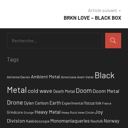
de
Article suivant
l’article
BRKN LOVE – BLACK BOX
Tags
Black
Ambient Metal
Adrienne Davies
Americana
Avant-Garde
Metal
Doom
cold wave
Doom Metal
Death Metal
Drone
Earth
focus
Dylan Carlson
Experimental
folk
France
Heavy Metal
Joy
Grindcore
Inner Circle
Grunge
Heavy Rock
Division
Monomaniaqueries
Norway
Kaléidoscope
Neofolk