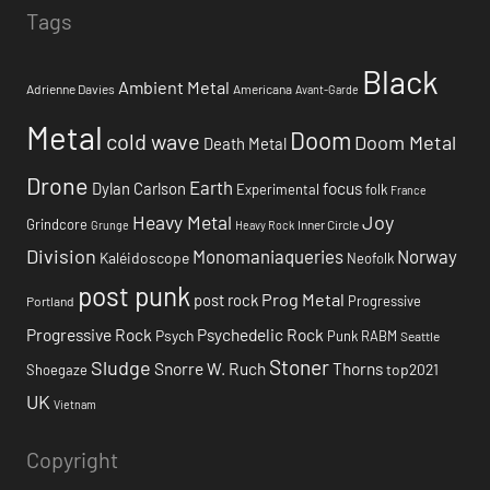
Tags
Black
Ambient Metal
Adrienne Davies
Americana
Avant-Garde
Metal
Doom
cold wave
Doom Metal
Death Metal
Drone
Earth
focus
Dylan Carlson
Experimental
folk
France
Heavy Metal
Joy
Grindcore
Inner Circle
Grunge
Heavy Rock
Division
Monomaniaqueries
Norway
Kaléidoscope
Neofolk
post punk
Prog Metal
post rock
Progressive
Portland
Progressive Rock
Psychedelic Rock
Psych
Punk
RABM
Seattle
Stoner
Sludge
Snorre W. Ruch
Thorns
top2021
Shoegaze
UK
Vietnam
Copyright