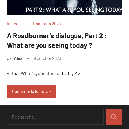
In English
Roadburn 2023
A Roadburner’s dialogue, Part 2 :
What are you seeing today ?
par
Alex
9 octobre 2023
« So… What’s your plan for today ? »
Continuer la lecture