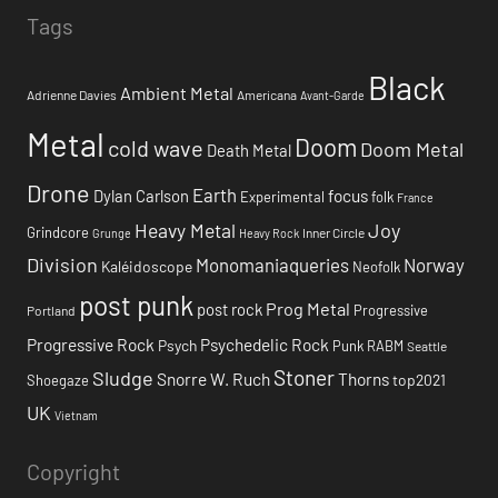
Tags
Black
Ambient Metal
Adrienne Davies
Americana
Avant-Garde
Metal
Doom
cold wave
Doom Metal
Death Metal
Drone
Earth
focus
Dylan Carlson
Experimental
folk
France
Heavy Metal
Joy
Grindcore
Inner Circle
Grunge
Heavy Rock
Division
Monomaniaqueries
Norway
Kaléidoscope
Neofolk
post punk
Prog Metal
post rock
Progressive
Portland
Progressive Rock
Psychedelic Rock
Psych
Punk
RABM
Seattle
Stoner
Sludge
Snorre W. Ruch
Thorns
top2021
Shoegaze
UK
Vietnam
Copyright