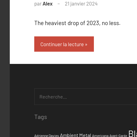
par
Alex
21 janvier 2024
The heaviest drop of 2023, no less.
Continuer la lecture
Tags
Bl
Ambient Metal
Adrienne Davies
Americana
Avant-Garde