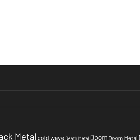
ack Metal
Doom
cold wave
Doom Metal
Death Metal