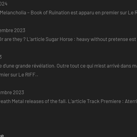
2024
e Melancholia – Book of Ruination est apparu en premier sur Le R
embre 2023
r are they ? L’article Sugar Horse : heavy without pretense est
3
 d’une grande révélation. Outre tout ce qui m’est arrivé dans ma v
er sur Le RIFF..
embre 2023
eath Metal releases of the fall. L’article Track Premiere : Ater
ee
.