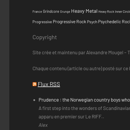
Heavy Metal
Grindcore
Inner Circl
France
Grunge
Heavy Rock
Progressive Rock
Psychedelic Roc
Psych
Progressive
Copyright
Site crée et maintenu par Alexandre Mougel – 
Chaque contenu (article ou autre) posté sur ce b
Flux RSS
Prudence : the Norwegian country boys wh
A first step into the wonders of Scandinav
apparu en premier sur Le RIFF..
Alex