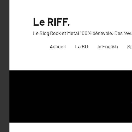
Aller
au
Le RIFF.
contenu
Le Blog Rock et Metal 100% bénévole. Des revue
Accueil
La BD
In English
Sp