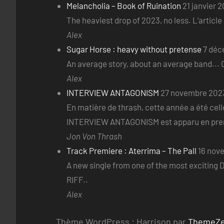
Melancholia – Book of Ruination
21 janvier 
The heaviest drop of 2023, no less. L’articl
Alex
Sugar Horse : heavy without pretense
7 déc
An average story, about an average band... O
Alex
INTERVIEW ANTAGONISM
27 novembre 202
En matière de thrash, cette année a été celle
INTERVIEW ANTAGONISM est apparu en premi
Jon Von Thrash
Track Premiere : Aterrima – The Pall
16 nov
A new single from one of the most exciting D
RIFF..
Alex
Thème WordPress : Harrison par
ThemeZ