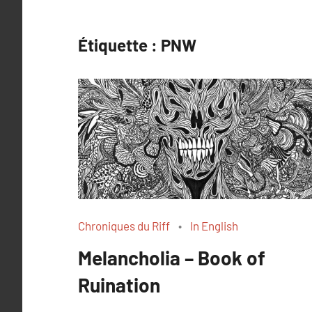
Étiquette :
PNW
Chroniques du Riff
In English
Melancholia – Book of
Ruination