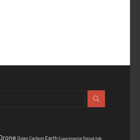
Drone
Earth
focus
Dylan Carlson
Experimental
folk