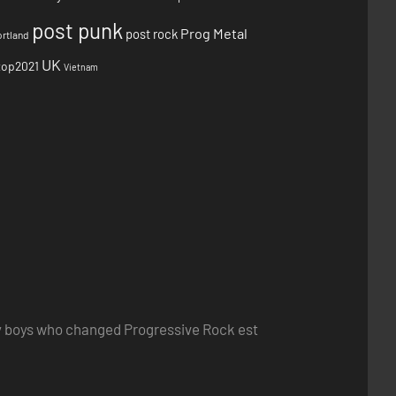
post punk
Prog Metal
post rock
rtland
UK
top2021
Vietnam
ry boys who changed Progressive Rock est