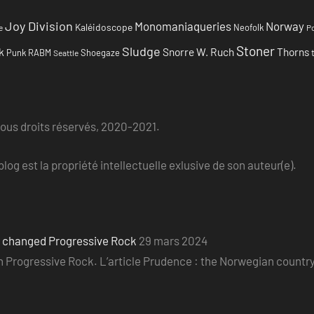
Joy Division
Monomaniaqueries
Norway
Kaléidoscope
Neofolk
e
Po
Stoner
Sludge
k
Snorre W. Ruch
Thorns
Punk
RABM
Shoegaze
Seattle
Tous droits réservés, 2020-2021.
log est la propriété intellectuelle exlusive de son auteur(e).
o changed Progressive Rock
29 mars 2024
ian Progressive Rock. L’article Prudence : the Norwegian count