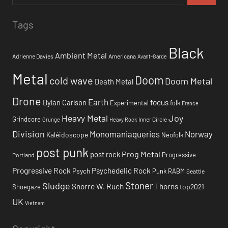
Tags
Black
Ambient Metal
Adrienne Davies
Americana
Avant-Garde
Metal
Doom
cold wave
Doom Metal
Death Metal
Drone
Earth
focus
Dylan Carlson
Experimental
folk
France
Heavy Metal
Joy
Grindcore
Inner Circle
Grunge
Heavy Rock
Division
Monomaniaqueries
Norway
Kaléidoscope
Neofolk
post punk
Prog Metal
post rock
Progressive
Portland
Progressive Rock
Psychedelic Rock
Psych
Punk
RABM
Seattle
Stoner
Sludge
Snorre W. Ruch
Thorns
top2021
Shoegaze
UK
Vietnam