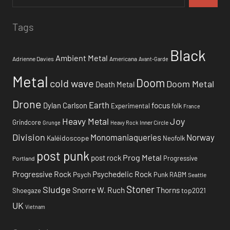
Tags
Black
Ambient Metal
Adrienne Davies
Americana
Avant-Garde
Metal
Doom
cold wave
Doom Metal
Death Metal
Drone
Earth
focus
Dylan Carlson
Experimental
folk
France
Heavy Metal
Joy
Grindcore
Inner Circle
Grunge
Heavy Rock
Division
Monomaniaqueries
Norway
Kaléidoscope
Neofolk
post punk
Prog Metal
post rock
Progressive
Portland
Progressive Rock
Psychedelic Rock
Psych
Punk
RABM
Seattle
Stoner
Sludge
Snorre W. Ruch
Thorns
top2021
Shoegaze
UK
Vietnam