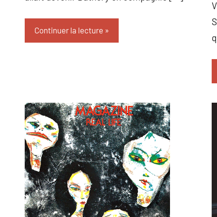
V
S
Continuer la lecture
q