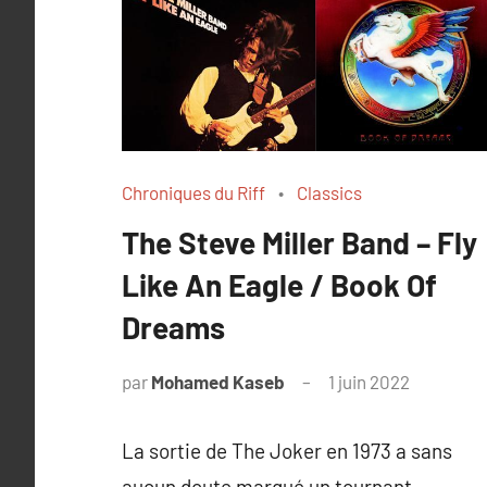
Chroniques du Riff
Classics
The Steve Miller Band – Fly
Like An Eagle / Book Of
Dreams
par
Mohamed Kaseb
1 juin 2022
La sortie de The Joker en 1973 a sans
aucun doute marqué un tournant