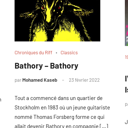
Chroniques du Riff
Classics
1
Bathory – Bathory
par
Mohamed Kaseb
23 février 2022
Tout a commencé dans un quartier de
m
p
Stockholm en 1983 où un jeune guitariste
nommé Thomas Forsberg forme ce qui
J
allait devenir Bathory en compagnie […]