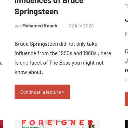
1
Springsteen
par
Mohamed Kaseb
22 juin 2023
p
Bruce Springsteen did not only take
C
influence from the 1950s and 1960s ; here
J
e
is one facet of The Boss you might not
r
a
know about.
:
Continuer la lecture