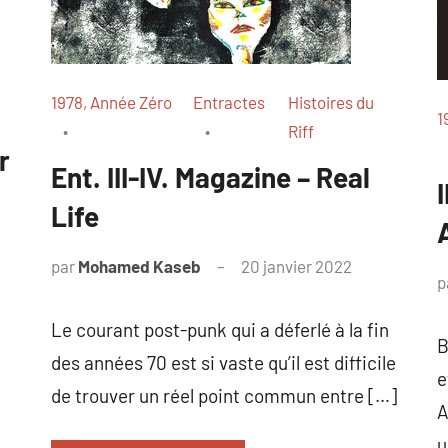
1978, Année Zéro
Entractes
Histoires du
1
Riff
r
Ent. III-IV. Magazine – Real
Life
par
Mohamed Kaseb
20 janvier 2022
p
Le courant post-punk qui a déferlé à la fin
B
des années 70 est si vaste qu’il est difficile
e
de trouver un réel point commun entre […]
A
u