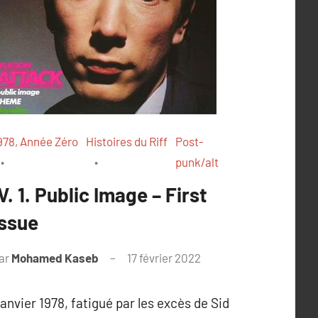
978, Année Zéro
Histoires du Riff
Post-
punk/alt
IV. 1. Public Image – First
Issue
ar
Mohamed Kaseb
17 février 2022
anvier 1978, fatigué par les excès de Sid