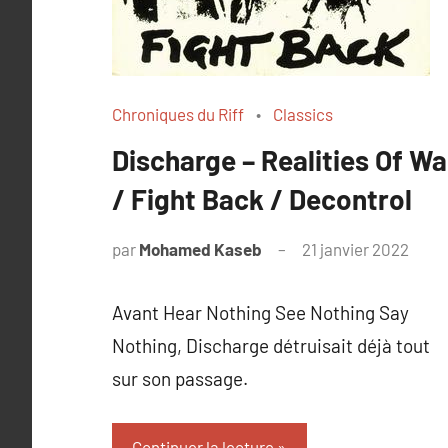
Chroniques du Riff
Classics
Discharge – Realities Of Wa
/ Fight Back / Decontrol
par
Mohamed Kaseb
21 janvier 2022
Avant Hear Nothing See Nothing Say
Nothing, Discharge détruisait déjà tout
sur son passage.
Continuer la lecture