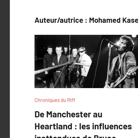
Auteur/autrice :
Mohamed Kas
Chroniques du Riff
De Manchester au
Heartland : les influences
inattendues de Bruce