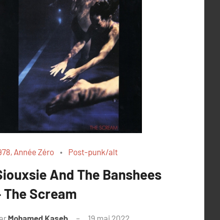
978, Année Zéro
Post-punk/alt
Siouxsie And The Banshees
– The Scream
ar
Mohamed Kaseb
19 mai 2022