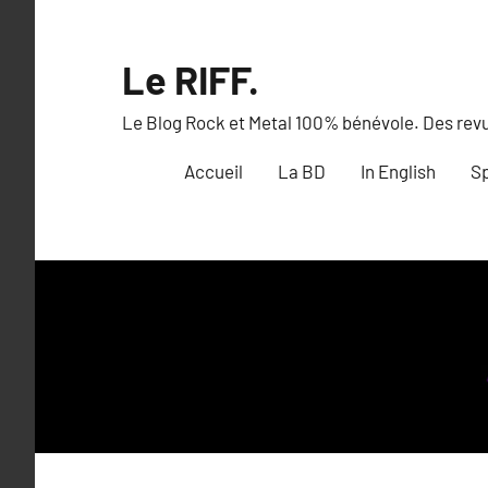
Aller
au
Le RIFF.
contenu
Le Blog Rock et Metal 100% bénévole. Des revue
Accueil
La BD
In English
Sp