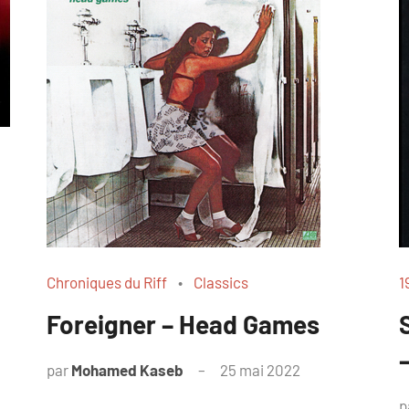
Chroniques du Riff
Classics
1
Foreigner – Head Games
par
Mohamed Kaseb
25 mai 2022
p