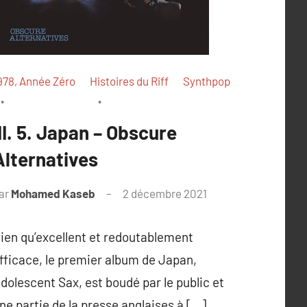
978, Année Zéro
Histoires du Riff
Synthpop
III. 5. Japan – Obscure
Alternatives
ar
Mohamed Kaseb
2 décembre 2021
ien qu’excellent et redoutablement
fficace, le premier album de Japan,
dolescent Sax, est boudé par le public et
ne partie de la presse anglaises à […]