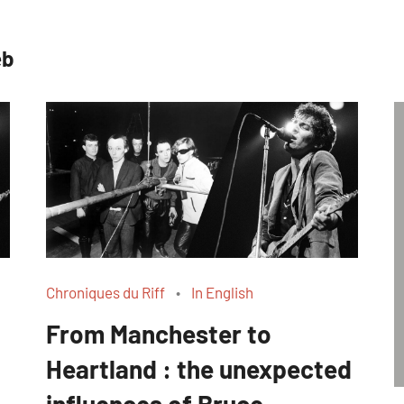
eb
Chroniques du Riff
In English
From Manchester to
Heartland : the unexpected
influences of Bruce