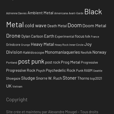
Black
Ambient Metal
Adrienne Davies
Americana
Avant-Garde
Metal
Doom
cold wave
Doom Metal
Death Metal
Drone
Earth
focus
Dylan Carlson
Experimental
folk
France
Heavy Metal
Joy
Grindcore
Inner Circle
Grunge
Heavy Rock
Division
Monomaniaqueries
Norway
Kaléidoscope
Neofolk
post punk
Prog Metal
post rock
Progressive
Portland
Progressive Rock
Psychedelic Rock
Psych
Punk
RABM
Seattle
Stoner
Sludge
Snorre W. Ruch
Thorns
top2021
Shoegaze
UK
Vietnam
Copyright
Site crée et maintenu par Alexandre Mougel – Tous droits