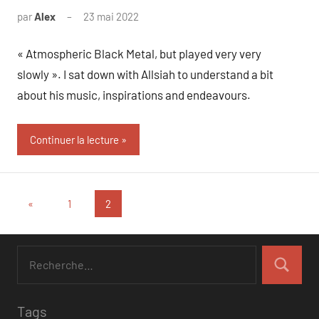
par
Alex
23 mai 2022
« Atmospheric Black Metal, but played very very
slowly ». I sat down with Allsiah to understand a bit
about his music, inspirations and endeavours.
Continuer la lecture
Navigation
Articles
«
1
2
précédents
des
articles
Tags