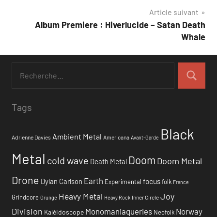
Article suivant
l’article
Album Premiere : Hiverlucide – Satan Death
Whale
Tags
Black
Ambient Metal
Adrienne Davies
Americana
Avant-Garde
Metal
Doom
cold wave
Doom Metal
Death Metal
Drone
Earth
focus
Dylan Carlson
Experimental
folk
France
Heavy Metal
Joy
Grindcore
Inner Circle
Grunge
Heavy Rock
Division
Monomaniaqueries
Norway
Kaléidoscope
Neofolk