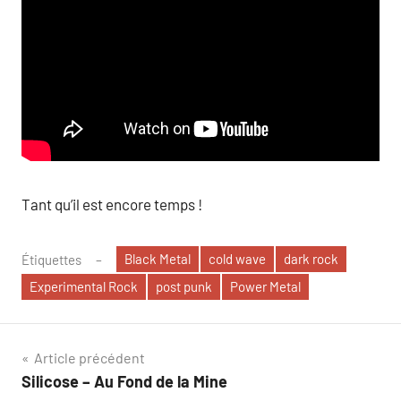
Tant qu’il est encore temps !
Black Metal
cold wave
dark rock
Étiquettes
Experimental Rock
post punk
Power Metal
Navigation
Article précédent
Silicose – Au Fond de la Mine
de