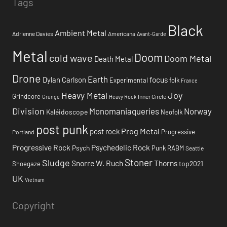
Tags
Black
Ambient Metal
Adrienne Davies
Americana
Avant-Garde
Metal
Doom
cold wave
Doom Metal
Death Metal
Drone
Earth
focus
Dylan Carlson
Experimental
folk
France
Heavy Metal
Joy
Grindcore
Inner Circle
Grunge
Heavy Rock
Division
Monomaniaqueries
Norway
Kaléidoscope
Neofolk
post punk
Prog Metal
post rock
Progressive
Portland
Progressive Rock
Psychedelic Rock
Psych
Punk
RABM
Seattle
Stoner
Sludge
Snorre W. Ruch
Thorns
top2021
Shoegaze
UK
Vietnam
Copyright