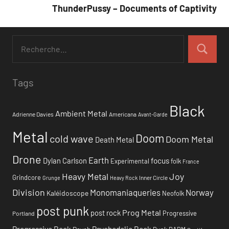
ThunderPussy – Documents of Captivity
Tags
Black
Ambient Metal
Adrienne Davies
Americana
Avant-Garde
Metal
Doom
cold wave
Doom Metal
Death Metal
Drone
Earth
focus
Dylan Carlson
Experimental
folk
France
Heavy Metal
Joy
Grindcore
Inner Circle
Grunge
Heavy Rock
Division
Monomaniaqueries
Norway
Kaléidoscope
Neofolk
post punk
Prog Metal
post rock
Progressive
Portland
Progressive Rock
Psychedelic Rock