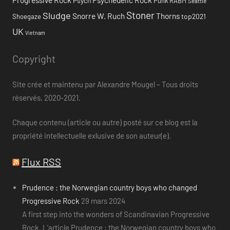
Psych
Punk
RABM
Seattle
Stoner
Sludge
Snorre W. Ruch
Thorns
top2021
Shoegaze
UK
Vietnam
Copyright
Site crée et maintenu par Alexandre Mougel – Tous droits
réservés, 2020-2021.
Chaque contenu (article ou autre) posté sur ce blog est la
propriété intellectuelle exlusive de son auteur(e).
Flux RSS
Prudence : the Norwegian country boys who changed
Progressive Rock
29 mars 2024
A first step into the wonders of Scandinavian Progressive
Rock. L’article Prudence : the Norwegian country boys who