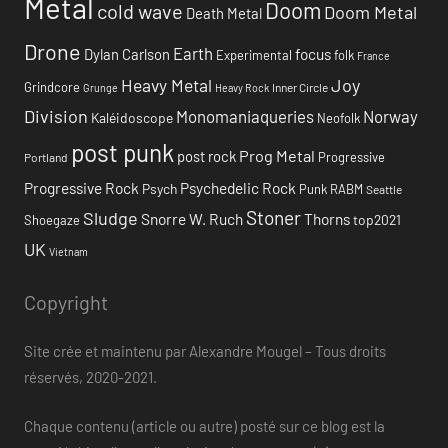
Metal
Doom
cold wave
Doom Metal
Death Metal
Drone
Earth
focus
Dylan Carlson
Experimental
folk
France
Heavy Metal
Joy
Grindcore
Inner Circle
Grunge
Heavy Rock
Division
Monomaniaqueries
Norway
Kaléidoscope
Neofolk
post punk
Prog Metal
post rock
Progressive
Portland
Progressive Rock
Psychedelic Rock
Psych
Punk
RABM
Seattle
Stoner
Sludge
Snorre W. Ruch
Thorns
top2021
Shoegaze
UK
Vietnam
Copyright
Site crée et maintenu par Alexandre Mougel – Tous droits
réservés, 2020-2021.
Chaque contenu (article ou autre) posté sur ce blog est la