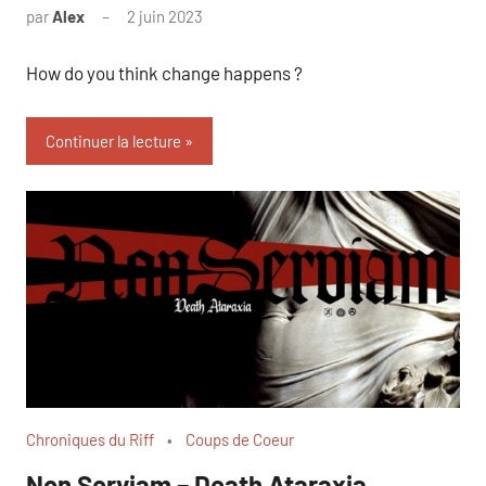
par
Alex
2 juin 2023
How do you think change happens ?
Continuer la lecture
Chroniques du Riff
Coups de Coeur
Non Serviam – Death Ataraxia