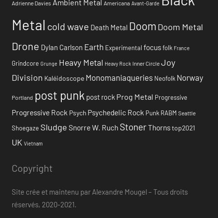
Ambient Metal
Adrienne Davies
Americana
Avant-Garde
Metal
Doom
cold wave
Doom Metal
Death Metal
Drone
Earth
focus
Dylan Carlson
Experimental
folk
France
Heavy Metal
Joy
Grindcore
Inner Circle
Grunge
Heavy Rock
Division
Monomaniaqueries
Norway
Kaléidoscope
Neofolk
post punk
Prog Metal
post rock
Progressive
Portland
Progressive Rock
Psychedelic Rock
Psych
Punk
RABM
Seattle
Stoner
Sludge
Snorre W. Ruch
Thorns
top2021
Shoegaze
UK
Vietnam
Copyright
Site crée et maintenu par Alexandre Mougel – Tous droits
réservés, 2020-2021.