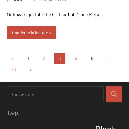
Or how to get into the birth act of Drone Metal.
Continuer la lecture
Navigation
Articles
«
1
2
3
4
5
…
précédents
des
Articles
23
»
suivants
articles
Tags
Black