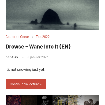
Coups de Coeur
Top 2022
Drowse – Wane Into It (EN)
par
Alex
8 janvier 2023
It’s not snowing just yet.
Continuer la lecture