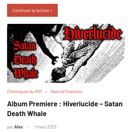
Continuer la lecture
Chroniques du Riff
Special Features
Album Premiere : Hiverlucide – Satan
Death Whale
par
Alex
1 mars 2023