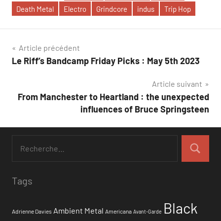
Death Metal
Electro
Grindcore
indus
Trip Hop
Navigation
Article précédent
Le Riff’s Bandcamp Friday Picks : May 5th 2023
de
Article suivant
l’article
From Manchester to Heartland : the unexpected
influences of Bruce Springsteen
Tags
Black
Ambient Metal
Adrienne Davies
Americana
Avant-Garde