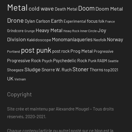
Metal
Doom
cold wave
Doom Metal
Death Metal
Drone
Earth
focus
Dylan Carlson
Experimental
folk
France
Heavy Metal
Joy
Grindcore
Inner Circle
Grunge
Heavy Rock
Division
Monomaniaqueries
Norway
Kaléidoscope
Neofolk
post punk
Prog Metal
post rock
Progressive
Portland
Progressive Rock
Psychedelic Rock
Psych
Punk
RABM
Seattle
Stoner
Sludge
Snorre W. Ruch
Thorns
top2021
Shoegaze
UK
Vietnam
Copyright
Site crée et maintenu par Alexandre Mougel – Tous droits
réservés, 2020-2021.
Chaque contenu (article ou autre) posté sur ce blog est la